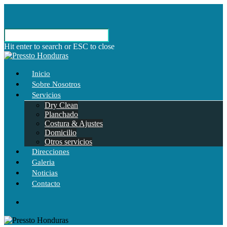
Hit enter to search or ESC to close
Inicio
Sobre Nosotros
Servicios
Dry Clean
Planchado
Costura & Ajustes
Domicilio
Otros servicios
Direcciones
Galeria
Noticias
Contacto