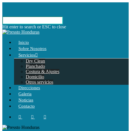
Hit enter to search or ESC to close
Inicio
Sobre Nosotros
Servicios
Dry Clean
Planchado
Costura & Ajustes
Domicilio
Otros servicios
Direcciones
Galeria
Noticias
Contacto