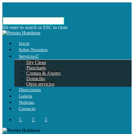
Hit enter to search or ESC to close
Inicio
Sobre Nosotros
Servicios
Dry Clean
Planchado
Costura & Ajustes
Domicilio
Otros servicios
Direcciones
Galeria
Noticias
Contacto