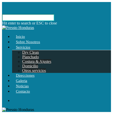
Hit enter to search or ESC to close
Inicio
Sobre Nosotros
Servicios
Dry Clean
Planchado
Costura & Ajustes
Domicilio
Otros servicios
Direcciones
Galeria
Noticias
Contacto