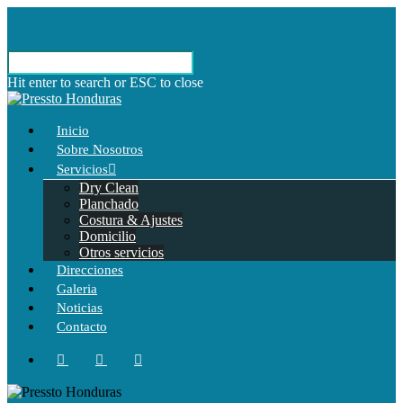
Hit enter to search or ESC to close
Inicio
Sobre Nosotros
Servicios
Dry Clean
Planchado
Costura & Ajustes
Domicilio
Otros servicios
Direcciones
Galeria
Noticias
Contacto